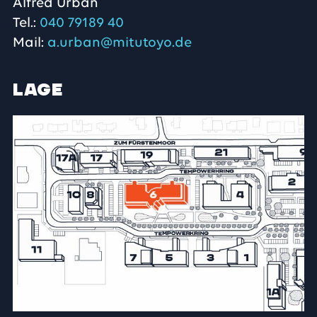
Alfred Urban
Tel.:
040 79189 40
Mail:
a.urban@mitutoyo.de
Lage