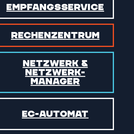
Empfangs­service
Rechen­zentrum
Netzwerk &
Netzwerk­
manager
EC-Automat