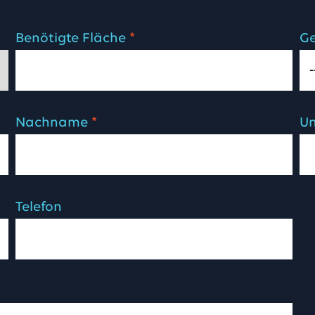
Benötigte Fläche
Ge
*
Nachname
U
*
Telefon