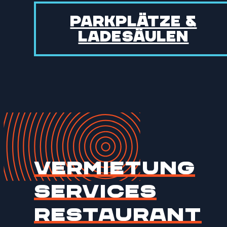
Parkplätze &
Ladesäulen
Vermietung
Services
Restaurant