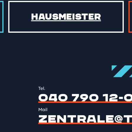
Hausmeister
Tel.
040 790 12-
Mail
ZENTRALE@T