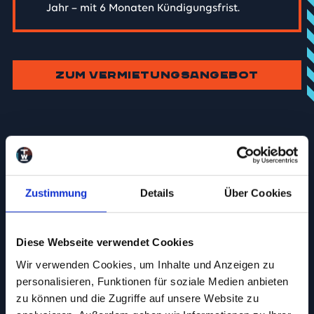
Jahr – mit 6 Monaten Kündigungsfrist.
ZUM VERMIETUNGSANGEBOT
Unsere Services für Sie
Wir nehmen Ihnen Ihre Alltagssorgen ab. Als Mieterin
Zustimmung
Details
Über Cookies
oder Mieter im TEMPOWERK profitieren Sie von einer
modernen, funktionalen Infrastruktur und persönlicher
Betreuung:
Diese Webseite verwendet Cookies
Bauleitung
Wir verwenden Cookies, um Inhalte und Anzeigen zu
personalisieren, Funktionen für soziale Medien anbieten
zu können und die Zugriffe auf unsere Website zu