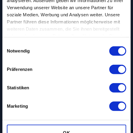
analysieren. Außerdem geben wir Informationen zu Ihrer
Postagentur
Verwendung unserer Website an unsere Partner für
soziale Medien, Werbung und Analysen weiter. Unsere
Partner führen diese Informationen möglicherweise mit
Empfangs­service
weiteren Daten zusammen, die Sie ihnen bereitgestellt
haben oder die sie im Rahmen Ihrer Nutzung der Dienste
gesammelt haben.
Internet
Einwilligungsauswahl
Notwendig
Telefon
Präferenzen
Statistiken
Rechen­zentrum
Marketing
Schulungen
OK