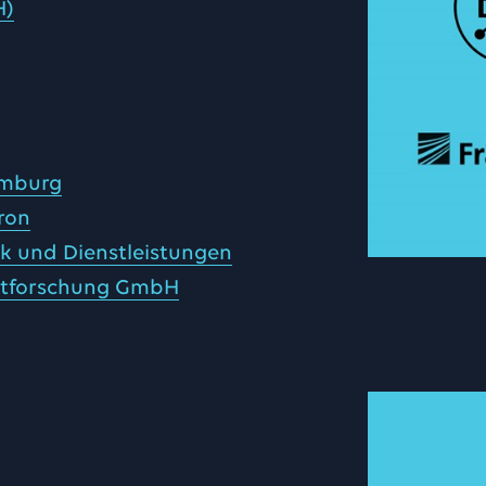
H)
Hamburg
ron
ik und Dienstleistungen
rtforschung GmbH