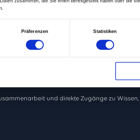
 Daten zusammen, die Sie ihnen bereitgestellt haben oder die s
n.
Präferenzen
Statistiken
n
eshalb arbeitet das TEMPOWERK eng mit starken 
d Regionalentwicklung zusammen. Unsere Partner
 Campus hinaus und schaffen wertvolle Verbi
nd regionalen Akteuren.
Zusammenarbeit und direkte Zugänge zu Wissen,