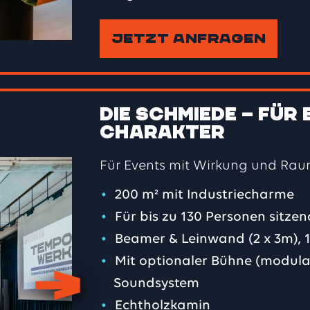
BESTUHLUNG
Parlamentari
JETZT ANFRAGEN
Stuhlkreis,
Gruppentisc
Konferenzraum 6
TECHNIK
Flip Screen
Die Schmiede – für 
Mikrofon
GRÖSSE
48 m²
Charakter
KAPAZITÄT
bis 10 Perso
Für Events mit Wirkung und Raum
BESTUHLUNG
Block
200 m² mit Industriecharme
TECHNIK
Flip Screen
Konferenzraum 4
Für bis zu 130 Personen sitzen
Beamer & Leinwand (2 x 3m), 
GRÖSSE
89 m²
Mit optionaler Bühne (modula
KAPAZITÄT
bis 40 Pers
Soundsystem
Echtholzkamin
BESTUHLUNG