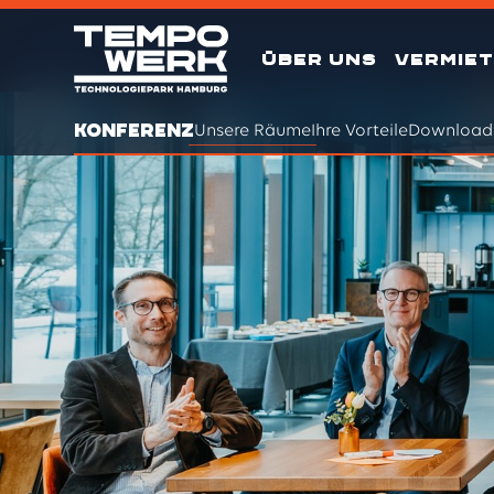
ÜBER UNS
VERMIE
KONFERENZ
Unsere Räume
Ihre Vorteile
Download