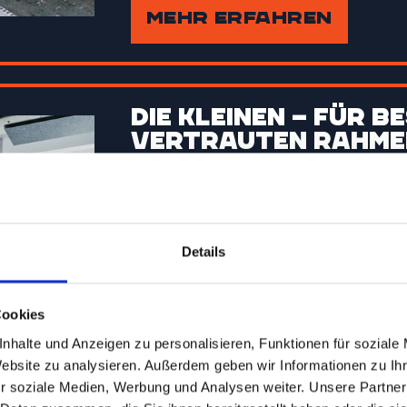
MEHR ERFAHREN
Die Kleinen – für 
vertrauten Rahme
Perfekt für vertrauliche Gespräc
ferenzräume für Seminare & 
Vertragsverhandlungen oder krea
2 bis 10 Personen
Details
estattete Tagungsräume in Hamburg?
Stundenweise oder ganztägi
n Harburg bieten die Räume 3, 4 und 5 die per
Moderne Ausstattung
Cookies
e, Workshops und Meetings – lichtdurchflutet, f
Optional mit Meetingbox (Get
nhalte und Anzeigen zu personalisieren, Funktionen für soziale
100 Personen.
Website zu analysieren. Außerdem geben wir Informationen zu I
Wahlweise mit Flip Screen (T
r soziale Medien, Werbung und Analysen weiter. Unsere Partner
erbestuhlung – unsere klassischen Konferenzräu