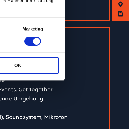
ie im Rahmen Ihrer Nutzung
s
ür Pausen,
Marketing
Arbeiten mit
ering sind
phäre.
an. Mit den
OK
00 stehend
ion für das
se
t werden. Für
Events, Get-together
lung einer
erende Umgebung
d), Soundsystem, Mikrofon
onen