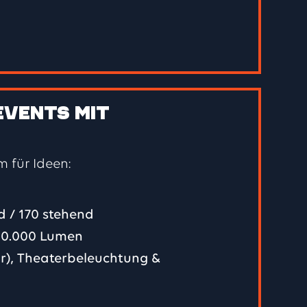
sch, U-Form, Block, Stuhlreihen,
he
 (Touch-Whiteboard), Soundsystem,
Events mit
nen
 für Ideen:
 (Touch-Whiteboard)
d / 170 stehend
10.000 Lumen
r), Theaterbeleuchtung &
onen