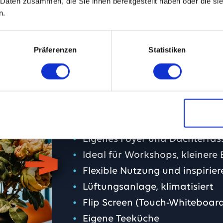
 Daten zusammen, die Sie ihnen bereitgestellt haben oder die s
MEHR ERFAHREN
m Format an. Sie befinden sich im 1. OG unsere
n.
en Zugang zu einem großzügigen Foyer – ideal f
Präferenzen
Statistiken
Das Meisterbüro – 
 A7, persönlicher Betreuung und optionalem Cat
Aussicht
ofessionelle Veranstaltungen.
Ein Raum mit besonderer Atmos
en von zwei bis zehn Personen – gern auch spont
Bis zu 56 Personen sitzend / 1
werkring 6 bieten wir Ihnen die perfekte Locat
Eigenes Foyer und Dachterras
ume können stundenweise oder ganztags gemiete
Ideal für Workshops, kleinere 
bstbedienung im Restaurant oder mit der Bestel
Konferenzraum 3
Flexible Nutzung und inspiri
swahl an Getränken und Snacks gesorgt werden.
Lüftungsanlage, klimatisiert
GRÖSSE
96 m²
Flip Screen (Touch-Whiteboar
KAPAZITÄT
bis 50 Pers
Eigene Teeküche