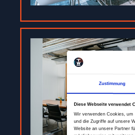
Die Klassiker – Kon
Hamburg-Harburg
Zustimmung
Sie suchen klassische, gut ausg
Im TEMPOWERK Konferenzzentrum i
Diese Webseite verwendet 
Umgebung für Schulungen, Seminar
Wir verwenden Cookies, um I
nutzbar und mit Platz für bis zu 
und die Zugriffe auf unsere 
Website an unsere Partner fü
Ob U-Form, Stuhlkreis oder Theat