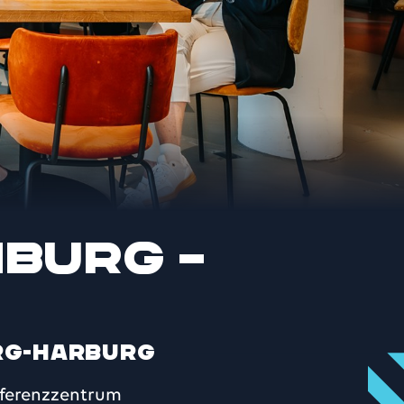
burg –
rg-Harburg
nferenzzentrum