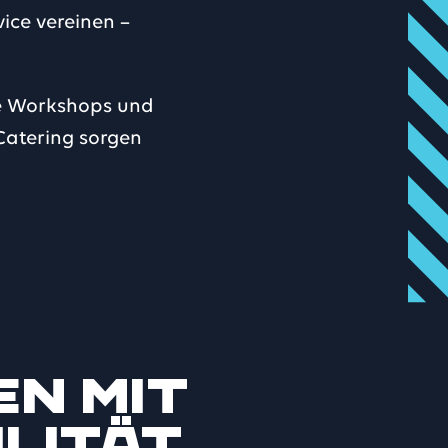
ice vereinen –
ive Workshops und
Catering sorgen
en mit
lität