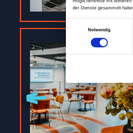
möglicherweise mit weiteren
Hamburg-Harburg passen sich Ihre
der Dienste gesammelt habe
Hauptgebäudes und bieten direkt
Einwilligungsauswahl
Networking oder Catering.
Notwendig
Mit direkter Anbindung an A1 und
diese Räume der ideale Ort für pr
Der perfekte Ort für Besprechung
JETZT ANFRAGEN
kleinen Konferenzräumen am Tempo
Meeting im kleinen Kreis. Die Rä
Verpflegung kann in Form von Sel
Meetingbox mit einer kleinen Au
JETZT ANFRAGEN