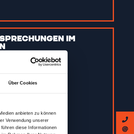
Besprechungen im
n
he, Personalgespräche,
Schulungen in
tive Brainstormings.
Über Cookies
g buchbar
fekte
lexibel
ränke, Snacks, Obst)
 Medien anbieten zu können
hrer Verwendung unserer
ouch-Whiteboard)
 führen diese Informationen
me in