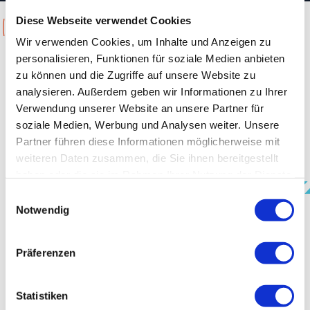
Diese Webseite verwendet Cookies
Jetzt Konferenzraum
Wir verwenden Cookies, um Inhalte und Anzeigen zu
mieten in Hamburg
personalisieren, Funktionen für soziale Medien anbieten
zu können und die Zugriffe auf unsere Website zu
Egal ob Seminar, Workshop, Business-Event oder
analysieren. Außerdem geben wir Informationen zu Ihrer
Präsentation – im TEMPOWERK finden Sie die
Verwendung unserer Website an unsere Partner für
passenden Räumlichkeiten und den besten Service für
soziale Medien, Werbung und Analysen weiter. Unsere
Ihre Veranstaltung.
Partner führen diese Informationen möglicherweise mit
Unser Team unterstützt Sie von der Auswahl bis zum
Technik-Setup – mit Erfahrung, Konzeptstärke und
weiteren Daten zusammen, die Sie ihnen bereitgestellt
einem echten Blick fürs Detail.
haben oder die sie im Rahmen Ihrer Nutzung der Dienste
gesammelt haben.
Einwilligungsauswahl
Notwendig
Latisha Bell
Ihre Ansprechpartnerin
Präferenzen
TELEFON
+49 (0)40 790 12-930
E-MAIL
arbeiten@tempo-werk.de
Statistiken