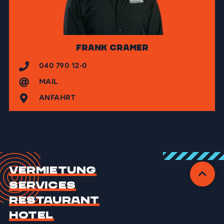
Frank Cramer
040 790 12-0
MAIL
ANFAHRT
Vermietung
Services
Restaurant
Hotel