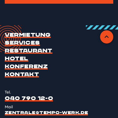
Vermietung
Services
Restaurant
Hotel
Konferenz
Kontakt
Tel.
040 790 12-0
Mail
ZENTRALE@TEMPO-WERK.DE