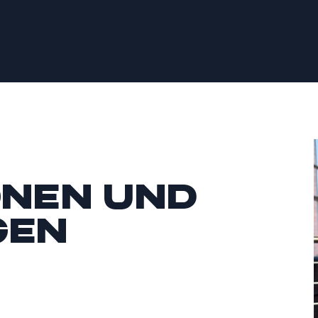
onen und
gen