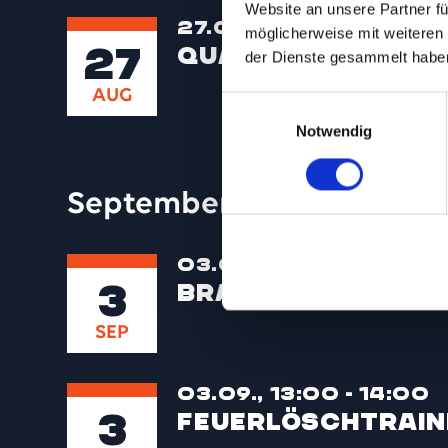
Website an unsere Partner fü
27.08., 09:00
möglicherweise mit weiteren
27
Qualifizierung a
der Dienste gesammelt habe
AUG
Einwilligungsauswahl
Notwendig
September 2026
03.09., 11:00 - 14:00
3
Brandschutz­sc
SEP
03.09., 13:00 - 14:00
3
Feuerlöschtrain