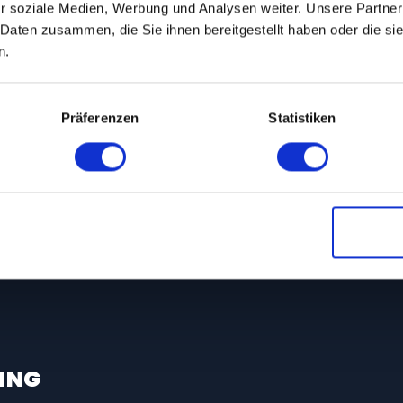
r soziale Medien, Werbung und Analysen weiter. Unsere Partner
 Daten zusammen, die Sie ihnen bereitgestellt haben oder die s
ls Weiterbildungs­mentor
n.
Präferenzen
Statistiken
hulung
ing