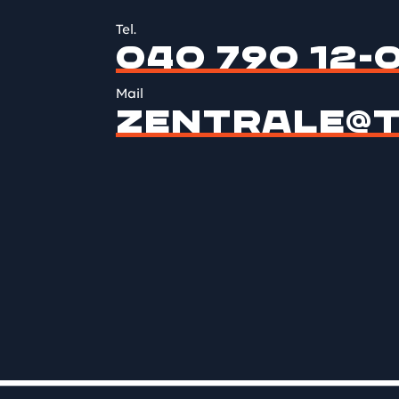
Tel.
040 790 12-
Mail
ZENTRALE@T