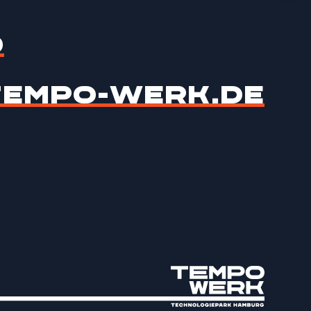
0
EMPO-WERK.DE