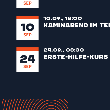
SEP
10.09., 18:00
10
Kaminabend im T
SEP
24.09., 08:30
24
Erste-Hilfe-Kurs
SEP