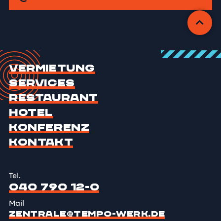
Vermietung
Services
Restaurant
Hotel
Konferenz
Kontakt
Tel.
040 790 12-0
Mail
ZENTRALE@TEMPO-WERK.DE