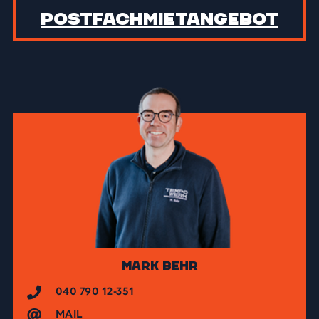
Postfach­mietangebot
Mark Behr
040 790 12-351
MAIL