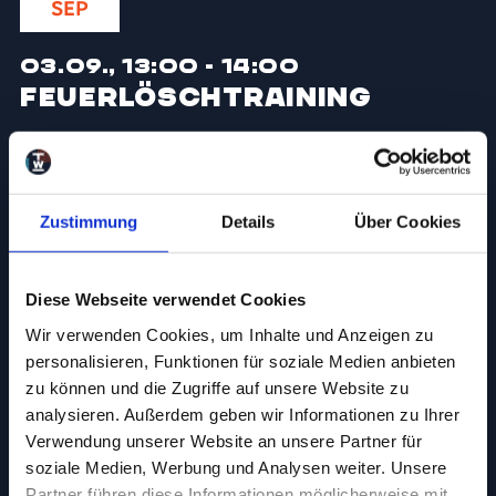
SEP
03.09., 13:00 - 14:00
Feuerlöschtraining
10
SEP
Zustimmung
Details
Über Cookies
10.09., 18:00
Diese Webseite verwendet Cookies
Kaminabend im TEMPOWERK
Wir verwenden Cookies, um Inhalte und Anzeigen zu
personalisieren, Funktionen für soziale Medien anbieten
24
zu können und die Zugriffe auf unsere Website zu
analysieren. Außerdem geben wir Informationen zu Ihrer
SEP
Verwendung unserer Website an unsere Partner für
soziale Medien, Werbung und Analysen weiter. Unsere
24.09., 08:30
Partner führen diese Informationen möglicherweise mit