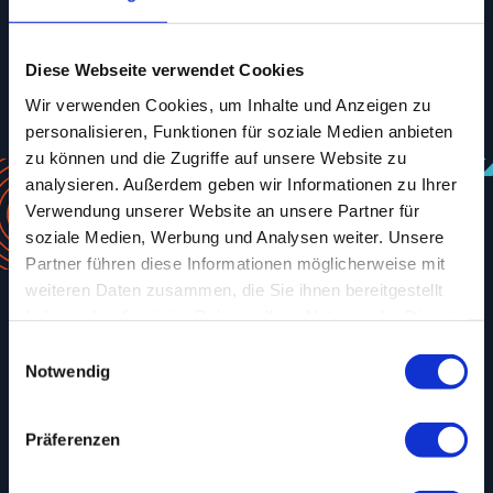
040 790 12-351
MAIL
Diese Webseite verwendet Cookies
Wir verwenden Cookies, um Inhalte und Anzeigen zu
personalisieren, Funktionen für soziale Medien anbieten
zu können und die Zugriffe auf unsere Website zu
analysieren. Außerdem geben wir Informationen zu Ihrer
Vermietung
Verwendung unserer Website an unsere Partner für
Services
soziale Medien, Werbung und Analysen weiter. Unsere
Restaurant
Partner führen diese Informationen möglicherweise mit
weiteren Daten zusammen, die Sie ihnen bereitgestellt
Hotel
haben oder die sie im Rahmen Ihrer Nutzung der Dienste
Konferenz
gesammelt haben.
Einwilligungsauswahl
Kontakt
Notwendig
Präferenzen
Tel.
040 790 12-0