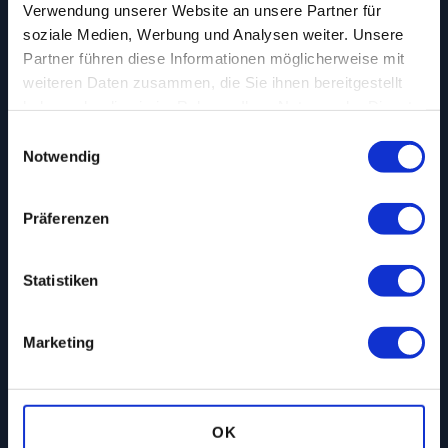
Verwendung unserer Website an unsere Partner für
03.09., 11:00 - 14:00
soziale Medien, Werbung und Analysen weiter. Unsere
Brandschutz­schulung
Partner führen diese Informationen möglicherweise mit
weiteren Daten zusammen, die Sie ihnen bereitgestellt
haben oder die sie im Rahmen Ihrer Nutzung der Dienste
3
gesammelt haben.
Einwilligungsauswahl
Notwendig
SEP
03.09., 13:00 - 14:00
Präferenzen
Feuerlöschtraining
Statistiken
10
Marketing
SEP
10.09., 18:00
Kaminabend im TEMPOWERK
OK